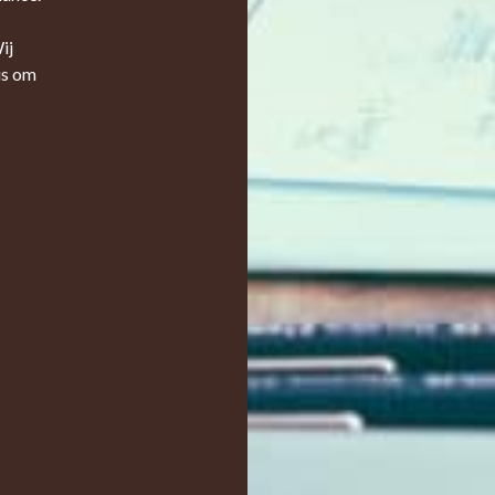
ij
is om