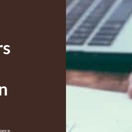
rs
n
iance.