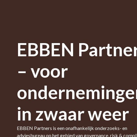
EBBEN Partne
– voor
onderneminge
in zwaar weer
EBBEN Partners is een onafhankelijk onderzoeks- en
adviesbureau op het gebied van governance, risk & compl