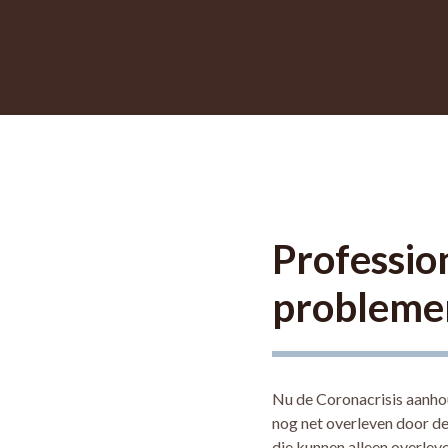
Professio
probleme
Nu de Coronacrisis aanho
nog net overleven door de
die kunnen alleen overlev