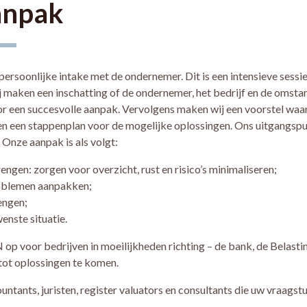
anpak
 persoonlijke intake met de ondernemer. Dit is een intensieve sessie
j maken een inschatting of de ondernemer, het bedrijf en de omst
r een succesvolle aanpak. Vervolgens maken wij een voorstel waar
n een stappenplan voor de mogelijke oplossingen. Ons uitgangspun
 Onze aanpak is als volgt:
rengen: zorgen voor overzicht, rust en risico’s minimaliseren;
roblemen aanpakken;
engen;
enste situatie.
p voor bedrijven in moeilijkheden richting – de bank, de Belastin
tot oplossingen te komen.
untants, juristen, register valuators en consultants die uw vraags