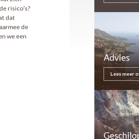
e risico’s?
at dat
waarmee de
ren we een
Advies
Lees meer o
Geschilo