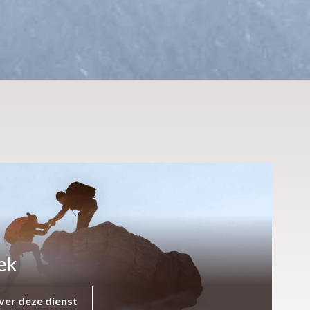
ek
ver deze dienst