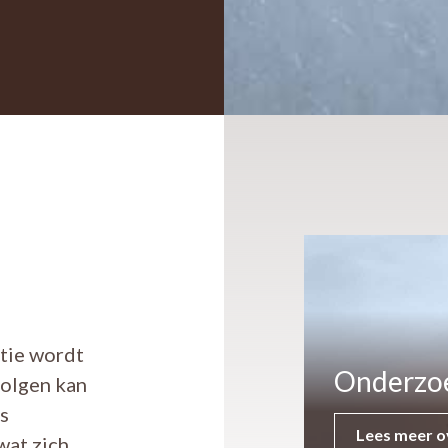
atie wordt
Onderzo
volgen kan
ls
Lees meer o
wat zich