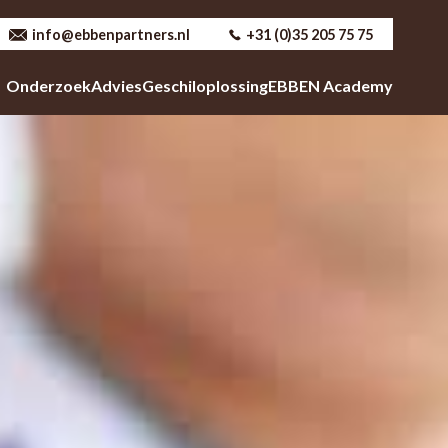
info@ebbenpartners.nl
+31 (0)35 205 75 75
Onderzoek
Advies
Geschiloplossing
EBBEN Academy