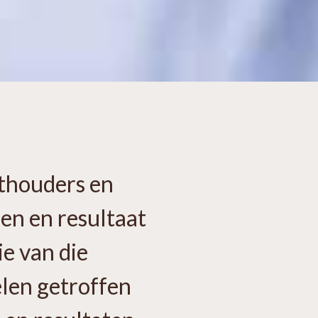
hthouders en
ren en resultaat
ie van die
elen getroffen